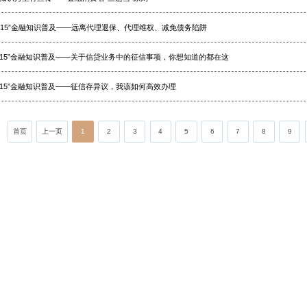
3·15”金融知识普及——远离代理退保、代理维权、减免债务陷阱
3.15”金融知识普及——关于信贷业务中的征信事项，你想知道的都在这
3.15”金融知识普及——征信存异议，我该如何高效办理
首页
上一页
1
2
3
4
5
6
7
8
9