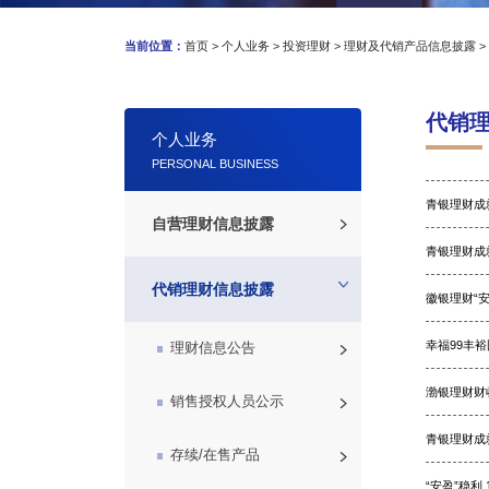
当前位置：
首页
>
个人业务
>
投资理财
>
理财及代销产品信息披露
代销
个人业务
PERSONAL BUSINESS
青银理财成就
自营理财信息披露
青银理财成就
理财信息公告
代销理财信息披露
徽银理财“安
销售授权人员公示
幸福99丰裕
理财信息公告
存续/在售产品
渤银理财财收
销售授权人员公示
青银理财成就
自营理财产品销售文件
存续/在售产品
“安盈”稳利 