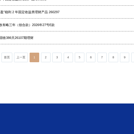
盈”稳利 2 年固定收益类理财产品 260297
有略三年（创合款）2026年27号E款
固收386天26107期理财
首页
上一页
1
2
3
4
5
6
7
8
9