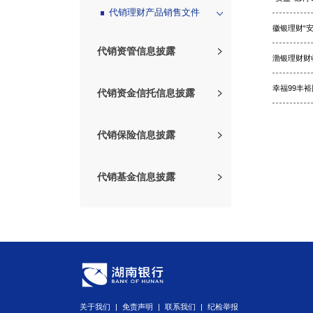
代销理财产品销售文件
徽银理财“安
代销资管信息披露
渤银理财财收
幸福99丰裕
产品公告
代销资金信托信息披露
销售授权人员公示
产品公告
代销保险信息披露
资管产品公示
销售授权人员公示
互联网保险信息披露服...
代销基金信息披露
信托产品公示
保险中介许可证
经营期货业务许可证公...
在销产品公示
基金产品风险评级方法...
网点合作保险公司名单
代理基金产品公示
关于我们
|
免责声明
|
联系我们
|
纪检举报
销售授权人员公示