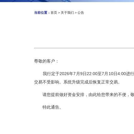
当前位置：
首页
>
关于我们
>
公告
尊敬的客户：
我行定于
2026年
7
月
9
日
22
:00至
7月10日4
:00进
交易不受影响
。
系统升级完成后恢复正常交易
。
请您提前做好资金安排，
由此
给您
带来的不便，
特此通
告
。