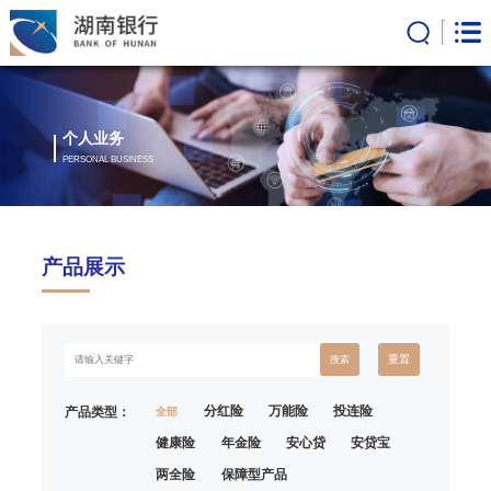
个人业务
PERSONAL BUSINESS
产品展示
重置
搜索
分红险
万能险
投连险
产品类型：
全部
健康险
年金险
安心贷
安贷宝
两全险
保障型产品