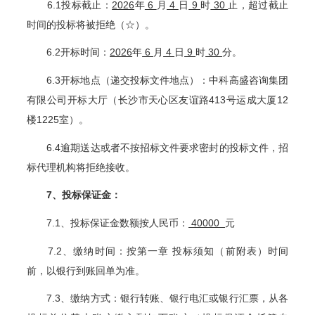
6.1
投标截止：
2026
年
6
月
4
日
9
时
30
止，超过截止
时间的投标将被拒绝（☆）。
6.2
开标时间：
2026
年
6
月
4
日
9
时
30
分。
6.3
开标地点（递交投标文件地点）
：中科高盛咨询集团
有限公司开标大厅（长沙市天心区友谊路413号运成大厦12
楼1225室）。
6.4
逾期送达或者不按
招标
文件要求密封
的投标
文件，
招
标代理机构将拒绝接
收。
7
、投标保证金：
7.1
、投标保证金数额按人民币：
40000
元
7.2
、缴纳时间：按第一章 投标须知（前附表）时间
前，以银行到账回单为准。
7.3
、缴纳方式：银行转账、银行电汇或银行汇票，从各