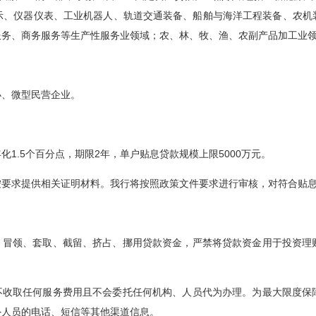
示、仪器仪表、工业机器人、轨道交通装备、船舶与海洋工程装备、农机
服务、商务服务等生产性服务业领域；农、林、牧、渔、农副产品加工业
小、微型民营企业。
年化
1.5
个百分点，期限
2
年，单户贴息贷款规模上限
5000
万元。
按要求提供相关证明材料。我行将按照政策文件要求进行审核，对符合贴
、冒领、套取、截留、挤占、挪用贷款资金，严禁将贷款资金用于投资理
不收取任何服务费用且不会委托任何机构、人员代为办理。为最大限度保
外人员的电话、短信等其他渠道信息。