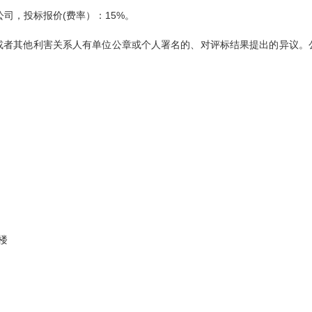
公司
，投标报价
(费率）
：
15%。
或者其他利害关系人有单位公章或个人署名的、对评标结果提出的异议。
5楼