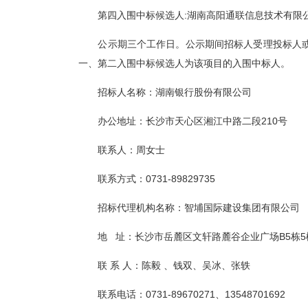
第
四入围
中标候选人
:
湖南高阳通联信息技术有限
公示期三个工作日。公示期间招标人受理投标人
一
、
第二入围
中标候选人为该项目的
入围
中标人。
招标人名称：湖南银行股份有限公司
办公地址：长沙市天心区湘江中路二段
210号
联系人：周女士
联系方式：
0731-89829735
招标代理机构名称：智埔国际建设集团有限公司
地
址：长沙市岳麓区文轩路麓谷企业广场
B5栋
联
系
人：陈毅
、钱双、吴冰、张轶
联系电话：
0731-89670271
、
13548701692