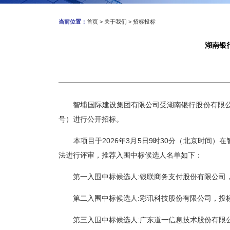
当前位置：
首页
>
关于我们
>
招标投标
湖南银
智埔国际建设集团有限公司受湖南银行股份有限
号
）进行公开招标。
本项目于
202
6
年
3
月
5
日
9
时
3
0分（北京时间）在
法进行评审，推荐
入围
中标候选人名单如下：
第
一
入围
中标候选人
:
银联商务支付股份有限公司
第二
入围
中标候选人
:
彩讯科技股份有限公司
，投
第三
入围
中标候选人
:
广东道一信息技术股份有限