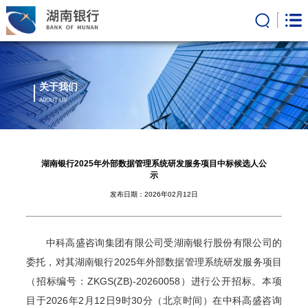
关于我们
ABOUT US
湖南银行2025年外部数据管理系统研发服务项目中标候选人公
示
发布日期：2026年02月12日
中科高盛咨询集团有限公司受湖南银行股份有限公司的
委托
，
对
其湖南银行
2025年外部数据管理系统研发服务项目
（
招标编号：
ZKGS(ZB)-20260058
）进行公开招标。本项
目于
202
6
年
2
月
12
日
9
时
30
分（北京时间）在中科高盛咨询